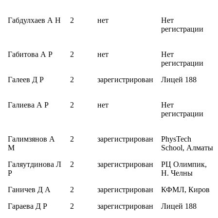
Габдулхаев А Н
2
нет
Нет
регистрации
Габитова А Р
2
нет
Нет
регистрации
Галеев Д Р
2
зарегистрирован
Лицей 188
Галиева А Р
2
нет
Нет
регистрации
Галимзянов А
2
зарегистрирован
PhysTech
М
School, Алматы
Галяутдинова Л
2
зарегистрирован
РЦ Олимпик,
Р
Н. Челны
Ганичев Д А
2
зарегистрирован
КФМЛ, Киров
Гараева Д Р
2
зарегистрирован
Лицей 188