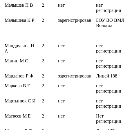
Малышев П В
2
нет
нет
регистрации
Малышева К Р
2
зарегистрирован
БОУ ВО ВМЛ,
Вологда
Мандругина Н
2
нет
нет
А
регистрации
Манин М С
2
нет
нет
регистрации
Марданов Р Ф
2
зарегистрирован
Лицей 188
Маркова В Е
2
нет
нет
регистрации
Мартынюк С И
2
нет
нет
регистрации
Матвеев М Е
2
нет
Нет
регистрации