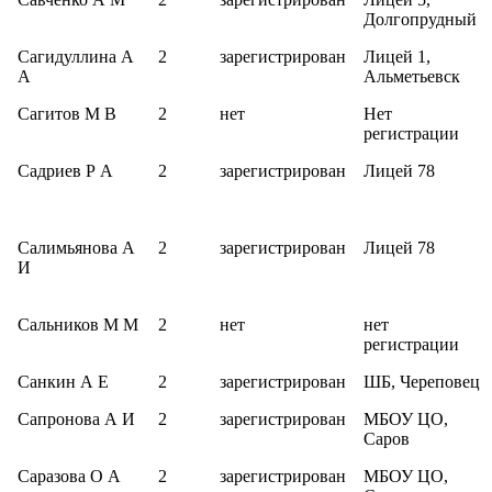
Долгопрудный
Сагидуллина А
2
зарегистрирован
Лицей 1,
А
Альметьевск
Сагитов М В
2
нет
Нет
регистрации
Садриев Р А
2
зарегистрирован
Лицей 78
Салимьянова А
2
зарегистрирован
Лицей 78
И
Сальников М М
2
нет
нет
регистрации
Санкин А Е
2
зарегистрирован
ШБ, Череповец
Сапронова А И
2
зарегистрирован
МБОУ ЦО,
Саров
Саразова О А
2
зарегистрирован
МБОУ ЦО,