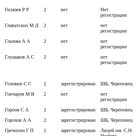
Гилязев Р Р
2
нет
Нет
регистрации
Главатских М Д
2
нет
нет
регистрации
Глазова А А
2
нет
нет
регистрации
Глушаков А С
2
нет
нет
регистрации
Головин С С
2
зарегистрирован
ШБ, Череповец
Гончаров М В
2
нет
нет
регистрации
Гороов С А
2
зарегистрирован
ШБ, Череповец
Горохов А А
2
зарегистрирован
ШБ, Череповец
Гречихин Г П
2
зарегистрирован
Лицей им. С.Н.
Нюберг,