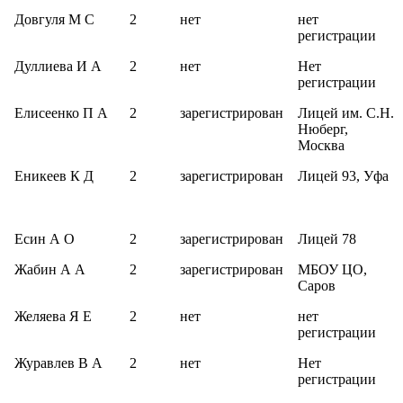
Довгуля М С
2
нет
нет
регистрации
Дуллиева И А
2
нет
Нет
регистрации
Елисеенко П А
2
зарегистрирован
Лицей им. С.Н.
Нюберг,
Москва
Еникеев К Д
2
зарегистрирован
Лицей 93, Уфа
Есин А О
2
зарегистрирован
Лицей 78
Жабин А А
2
зарегистрирован
МБОУ ЦО,
Саров
Желяева Я Е
2
нет
нет
регистрации
Журавлев В А
2
нет
Нет
регистрации