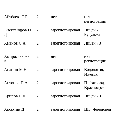
Айтбаева Т Р
2
нет
нет
регистрации
Александров Н
2
зарегистрирован
Лицей 2,
Д
Бугульма
Аманов С А
2
зарегистрирован
Лицей 78
Амирасланова
2
нет
нет
К Э
регистрации
Ананин М Н
2
зарегистрирован
Кодология,
Ижевск
Антонов П А
2
зарегистрирован
Пифагород,
Красноярск
Арипов С Д
2
зарегистрирован
Лицей 78
Арсютин Д
2
зарегистрирован
ШБ, Череповец