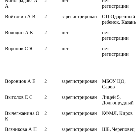
Виноградова А
2
нет
нет
А
регистрации
Войтович А В
2
зарегистрирован
ОЦ Одаренный
ребенок, Казань
Володин А К
2
нет
нет
регистрации
Воронов С Я
2
нет
нет
регистрации
Воронцов А Е
2
зарегистрирован
МБОУ ЦО,
Саров
Выголов Е С
2
зарегистрирован
Лицей 5,
Долгопрудный
Вычегжанина О
2
зарегистрирован
КФМЛ, Киров
К
Вязникова А П
2
зарегистрирован
ШБ, Череповец