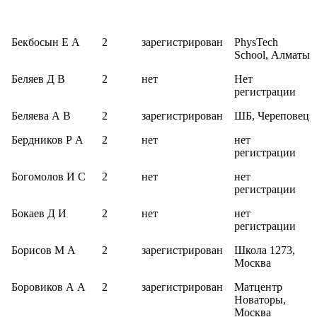
Бекбосын Е А
2
зарегистрирован
PhysTech
School, Алматы
Беляев Д В
2
нет
Нет
регистрации
Беляева А В
2
зарегистрирован
ШБ, Череповец
Бердников Р А
2
нет
нет
регистрации
Богомолов И С
2
нет
нет
регистрации
Бокаев Д И
2
нет
нет
регистрации
Борисов М А
2
зарегистрирован
Школа 1273,
Москва
Боровиков А А
2
зарегистрирован
Матцентр
Новаторы,
Москва