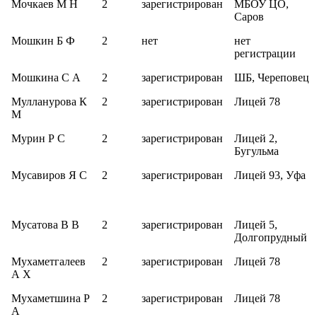
Мочкаев М Н
2
зарегистрирован
МБОУ ЦО,
Саров
Мошкин Б Ф
2
нет
нет
регистрации
Мошкина С А
2
зарегистрирован
ШБ, Череповец
Мулланурова К
2
зарегистрирован
Лицей 78
М
Мурин Р С
2
зарегистрирован
Лицей 2,
Бугульма
Мусавиров Я С
2
зарегистрирован
Лицей 93, Уфа
Мусатова В В
2
зарегистрирован
Лицей 5,
Долгопрудный
Мухаметгалеев
2
зарегистрирован
Лицей 78
А Х
Мухаметшина Р
2
зарегистрирован
Лицей 78
А