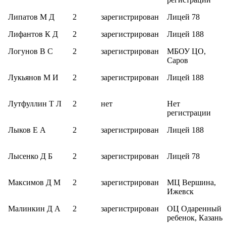
Липатов М Д
2
зарегистрирован
Лицей 78
Лифантов К Д
2
зарегистрирован
Лицей 188
Логунов В С
2
зарегистрирован
МБОУ ЦО,
Саров
Лукьянов М И
2
зарегистрирован
Лицей 188
Лутфуллин Т Л
2
нет
Нет
регистрации
Лыков Е А
2
зарегистрирован
Лицей 188
Лысенко Д Б
2
зарегистрирован
Лицей 78
Максимов Д М
2
зарегистрирован
МЦ Вершина,
Ижевск
Малинкин Д А
2
зарегистрирован
ОЦ Одаренный
ребенок, Казань