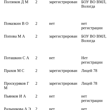
Ползиков Д М
2
зарегистрирован
БОУ ВО ВМЛ,
Вологда
Помазкин В О
2
нет
нет
регистрации
Попова М А
2
зарегистрирован
БОУ ВО ВМЛ,
Вологда
Поташкин С А
2
нет
Нет
регистрации
Прахов М С
2
зарегистрирован
Лицей 78
Проскуряков Г
2
зарегистрирован
Лицей 78
М
Пьянков И А
2
нет
нет
регистрации
Ральникова А Э
2
нет
нет