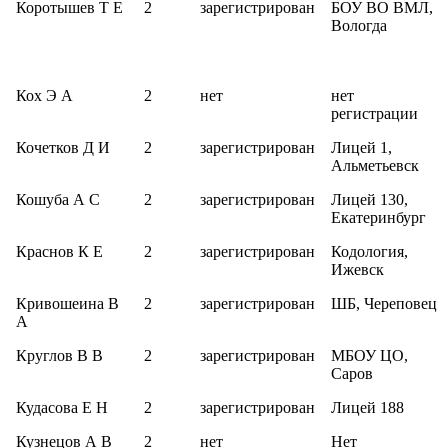
Коротышев Т Е
2
зарегистрирован
БОУ ВО ВМЛ,
Вологда
Кох Э А
2
нет
нет
регистрации
Кочетков Д И
2
зарегистрирован
Лицей 1,
Альметьевск
Кошуба А С
2
зарегистрирован
Лицей 130,
Екатеринбург
Краснов К Е
2
зарегистрирован
Кодология,
Ижевск
Кривошеина В
2
зарегистрирован
ШБ, Череповец
А
Круглов В В
2
зарегистрирован
МБОУ ЦО,
Саров
Кудасова Е Н
2
зарегистрирован
Лицей 188
Кузнецов А В
2
нет
Нет