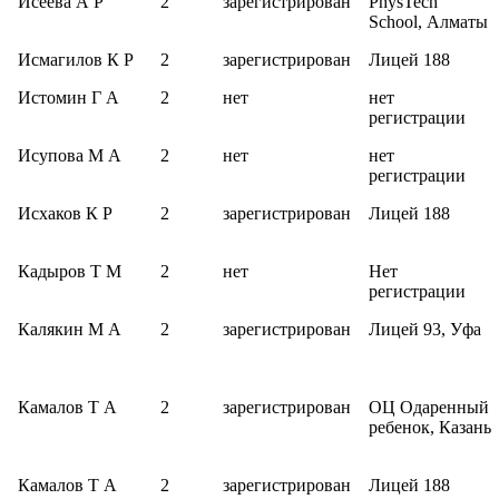
Исеева А Р
2
зарегистрирован
PhysTech
School, Алматы
Исмагилов К Р
2
зарегистрирован
Лицей 188
Истомин Г А
2
нет
нет
регистрации
Исупова М А
2
нет
нет
регистрации
Исхаков К Р
2
зарегистрирован
Лицей 188
Кадыров Т М
2
нет
Нет
регистрации
Калякин М А
2
зарегистрирован
Лицей 93, Уфа
Камалов Т А
2
зарегистрирован
ОЦ Одаренный
ребенок, Казань
Камалов Т А
2
зарегистрирован
Лицей 188