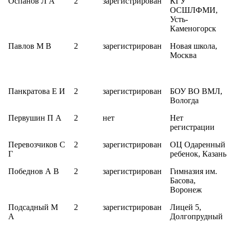
Оспанов Л А
2
зарегистрирован
КГУ
ОСШЛФМИ,
Усть-
Каменогорск
Павлов М В
2
зарегистрирован
Новая школа,
Москва
Панкратова Е И
2
зарегистрирован
БОУ ВО ВМЛ,
Вологда
Первушин П А
2
нет
Нет
регистрации
Перевозчиков С
2
зарегистрирован
ОЦ Одаренный
Г
ребенок, Казань
Победнов А В
2
зарегистрирован
Гимназия им.
Басова,
Воронеж
Подсадный М
2
зарегистрирован
Лицей 5,
А
Долгопрудный