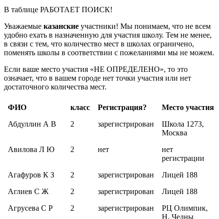
В таблице РАБОТАЕТ ПОИСК!
Уважаемые
казанские
участники! Мы понимаем, что не всем
удобно ехать в назначенную для участия школу. Тем не менее,
в связи с тем, что количество мест в школах ограничено,
поменять школы в соответствии с пожеланиями мы не можем.
Если ваше место участия «НЕ ОПРЕДЕЛЕНО», то это
означает, что в вашем городе нет точки участия или нет
достаточного количества мест.
ФИО
класс
Регистрация?
Место участия
Абдуллин А В
2
зарегистрирован
Школа 1273,
Москва
Авилова Л Ю
2
нет
нет
регистрации
Агафуров К З
2
зарегистрирован
Лицей 188
Аглиев С Ж
2
зарегистрирован
Лицей 188
Агрусева С Р
2
зарегистрирован
РЦ Олимпик,
Н. Челны