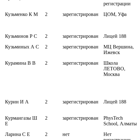
регистрации
Кузьменко К М
2
зарегистрирован
ЦОМ, Уфа
Кузьминов Р С
2
зарегистрирован
Лицей 188
Кузьминых А С
2
зарегистрирован
МЦ Вершина,
Ижевск
Курамина В В
2
зарегистрирован
Школа
ЛЕТОВО,
Москва
Курин И А
2
зарегистрирован
Лицей 188
Курмангазы Ш
2
зарегистрирован
PhysTech
Е
School, Алматы
Ларина С Е
2
нет
Нет
регистрации