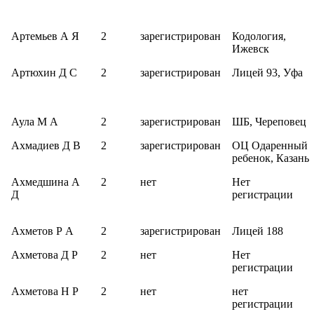
Артемьев А Я
2
зарегистрирован
Кодология,
Ижевск
Артюхин Д С
2
зарегистрирован
Лицей 93, Уфа
Аула М А
2
зарегистрирован
ШБ, Череповец
Ахмадиев Д В
2
зарегистрирован
ОЦ Одаренный
ребенок, Казань
Ахмедшина А
2
нет
Нет
Д
регистрации
Ахметов Р А
2
зарегистрирован
Лицей 188
Ахметова Д Р
2
нет
Нет
регистрации
Ахметова Н Р
2
нет
нет
регистрации