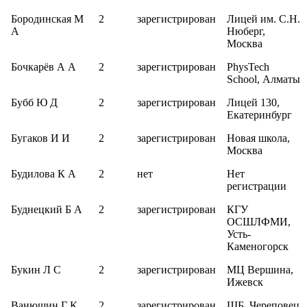
Бородинская М
2
зарегистрирован
Лицей им. С.Н.
А
Нюберг,
Москва
Бочкарёв А А
2
зарегистрирован
PhysTech
School, Алматы
Бубб Ю Д
2
зарегистрирован
Лицей 130,
Екатеринбург
Бугаков И И
2
зарегистрирован
Новая школа,
Москва
Будилова К А
2
нет
Нет
регистрации
Буднецкий Б А
2
зарегистрирован
КГУ
ОСШЛФМИ,
Усть-
Каменогорск
Букин Л С
2
зарегистрирован
МЦ Вершина,
Ижевск
Ванюшин Г К
2
зарегистрирован
ШБ, Череповец