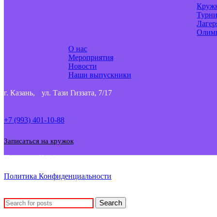
Круж
Турн
Лагер
Олим
О нас
Мероприятия
Новости
Наши выпускники
г. Казань, ул. Тази Гиззата, 7/17
+7 (993) 401-10-88
Записаться на кружок
Политика Конфиденциальности
Политика Конфиденциальности
© copyright 2024
Search