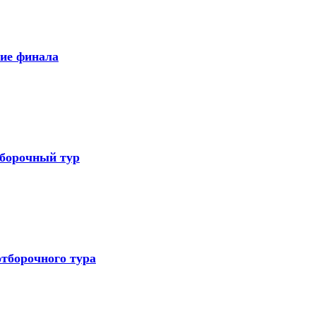
ние финала
тборочный тур
тборочного тура